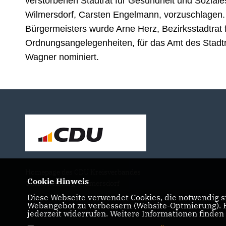
verstorbenen Stadtrat für Gesundheit und Soziale
Wilmersdorf, Carsten Engelmann, vorzuschlagen. 
Bürgermeisters wurde Arne Herz, Bezirksstadtrat f
Ordnungsangelegenheiten, für das Amt des Stadtr
Wagner nominiert.
Homepage des CDU Kreisverbandes
Cookie Hinweis
Charlottenburg-Wilmersdorf
Diese Webseite verwendet Cookies, die notwendig si
Webangebot zu verbessern (Website-Optmierung). Fü
jederzeit widerrufen. Weitere Informationen finden