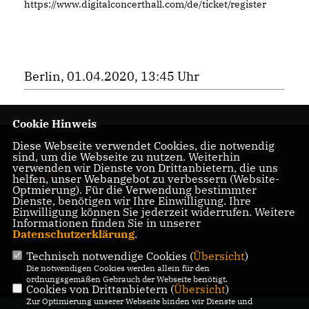
https://www.digitalconcerthall.com/de/ticket/register
Berlin, 01.04.2020, 13:45 Uhr
Cookie Hinweis
Diese Webseite verwendet Cookies, die notwendig
Homepage des CDU
sind, um die Webseite zu nutzen. Weiterhin
Kreisverbandes
verwenden wir Dienste von Drittanbietern, die uns
helfen, unser Webangebot zu verbessern (Website-
Charlottenburg-
Optmierung). Für die Verwendung bestimmter
Wilmersdorf
Dienste, benötigen wir Ihre Einwilligung. Ihre
Einwilligung können Sie jederzeit widerrufen. Weitere
Informationen finden Sie in unserer
Datenschutzerklärung
.
Technisch notwendige Cookies (
Übersicht
)
IMPRESSUM
DATENSCHUTZ
KONTAKT
Die notwendigen Cookies werden allein für den
ordnungsgemäßen Gebrauch der Webseite benötigt.
Cookies von Drittanbietern (
Übersicht
)
Zur Optimierung unserer Webseite binden wir Dienste und
@2026 CDU Charlottenburg-