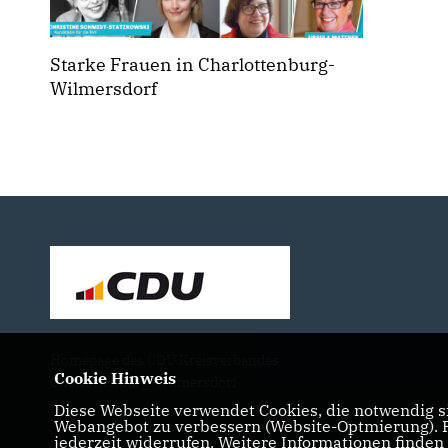
Starke Frauen in Charlottenburg-
Wilmersdorf
Homepage des CDU Kreisverbandes
Cookie Hinweis
Charlottenburg-Wilmersdorf
Diese Webseite verwendet Cookies, die notwendig si
Webangebot zu verbessern (Website-Optmierung). Fü
jederzeit widerrufen. Weitere Informationen finden