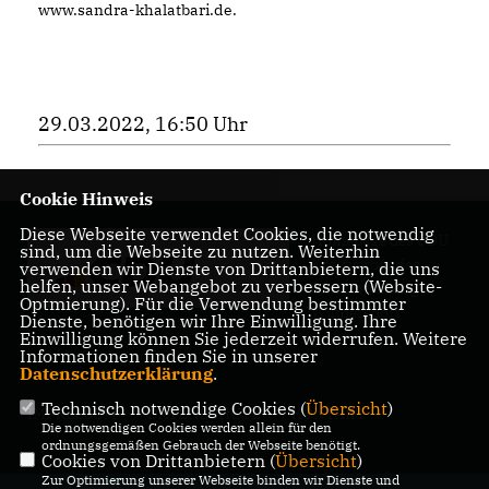
www.sandra-khalatbari.de.
29.03.2022, 16:50 Uhr
Cookie Hinweis
Diese Webseite verwendet Cookies, die notwendig
Homepage des CDU
sind, um die Webseite zu nutzen. Weiterhin
Kreisverbandes
verwenden wir Dienste von Drittanbietern, die uns
helfen, unser Webangebot zu verbessern (Website-
Charlottenburg-
Optmierung). Für die Verwendung bestimmter
Wilmersdorf
Dienste, benötigen wir Ihre Einwilligung. Ihre
Einwilligung können Sie jederzeit widerrufen. Weitere
Informationen finden Sie in unserer
Datenschutzerklärung
.
Technisch notwendige Cookies (
Übersicht
)
IMPRESSUM
DATENSCHUTZ
KONTAKT
Die notwendigen Cookies werden allein für den
ordnungsgemäßen Gebrauch der Webseite benötigt.
Cookies von Drittanbietern (
Übersicht
)
Zur Optimierung unserer Webseite binden wir Dienste und