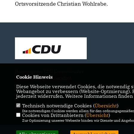
Ortsvorsitzende Christian Wohlrabe.
Homepage des CDU Kreisverbandes
Cookie Hinweis
Charlottenburg-Wilmersdorf
Diese Webseite verwendet Cookies, die notwendig si
Webangebot zu verbessern (Website-Optmierung). Fü
jederzeit widerrufen. Weitere Informationen finden
Technisch notwendige Cookies (
Übersicht
)
IMPRESSUM
DATENSCHUTZ
KONTAKT
Die notwendigen Cookies werden allein für den ordnungsgemäßen 
Cookies von Drittanbietern (
Übersicht
)
Zur Optimierung unserer Webseite binden wir Dienste und Angebot