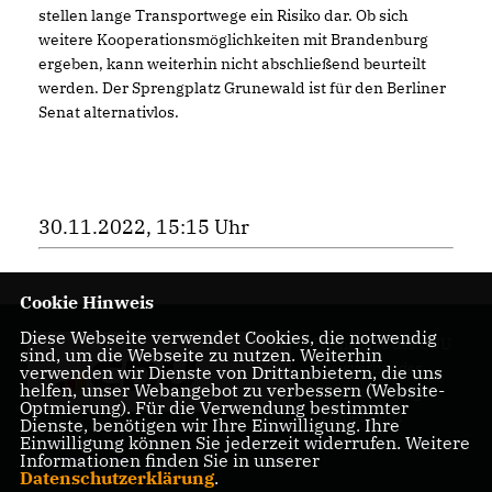
stellen lange Transportwege ein Risiko dar. Ob sich
weitere Kooperationsmöglichkeiten mit Brandenburg
ergeben, kann weiterhin nicht abschließend beurteilt
werden. Der Sprengplatz Grunewald ist für den Berliner
Senat alternativlos.
30.11.2022, 15:15 Uhr
Cookie Hinweis
Diese Webseite verwendet Cookies, die notwendig
Homepage des CDU
sind, um die Webseite zu nutzen. Weiterhin
Kreisverbandes
verwenden wir Dienste von Drittanbietern, die uns
helfen, unser Webangebot zu verbessern (Website-
Charlottenburg-
Optmierung). Für die Verwendung bestimmter
Wilmersdorf
Dienste, benötigen wir Ihre Einwilligung. Ihre
Einwilligung können Sie jederzeit widerrufen. Weitere
Informationen finden Sie in unserer
Datenschutzerklärung
.