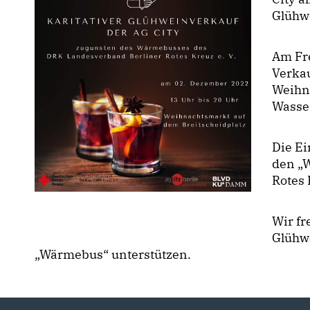
Glühw
Am Fre
Verka
Weihn
Wasse
Die E
den „
Rotes 
Wir fr
Glühwe
Wärmebus“ unterstützen.