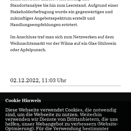
Standortanalyse bis hin zum Leerstand. Aufgrund einer
Stakeholderbefragung wurde ein gegenwärtiges und
zukünftiges Angebotsspektrum erstellt und
Handlungsempfehlungen erörtert.
Im Anschluss traf man sich zum Netzwerken auf dem
Weihnachtsmarkt vor der Wilma auf ein Glas Glühwein
oder Apfelpunsch.
02.12.2022, 11:03 Uhr
Cookie Hinweis
Diese Webseite verwendet Cookies, die notwendig
Homepage des CDU
sind, um die Webseite zu nutzen. Weiterhin
Kreisverbandes
verwenden wir Dienste von Drittanbietern, die uns
helfen, unser Webangebot zu verbessern (Website-
Charlottenburg-
Optmierung). Für die Verwendung bestimmter
Wilmersdorf