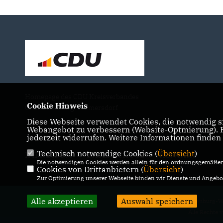
Homepage des CDU Kreisverbandes
Cookie Hinweis
Charlottenburg-Wilmersdorf
Diese Webseite verwendet Cookies, die notwendig si
Webangebot zu verbessern (Website-Optmierung). Fü
jederzeit widerrufen. Weitere Informationen finden
Technisch notwendige Cookies (
Übersicht
)
IMPRESSUM
DATENSCHUTZ
KONTAKT
Die notwendigen Cookies werden allein für den ordnungsgemäßen 
Cookies von Drittanbietern (
Übersicht
)
Zur Optimierung unserer Webseite binden wir Dienste und Angebot
Alle akzeptieren
Auswahl speichern
@2026 CDU Charlottenburg-W
Alle Rechte 