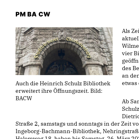
PM BA CW
Als Ze
aktuel
Wilme
vier B
geöff
des Be
an de
etwas
Auch die Heinrich Schulz Bibliothek
erweitert ihre Öffnungszeit. Bild:
BACW
Ab Sam
Schulz
Dietri
Straße 2, samstags und sonntags in der Zeit vo
Ingeborg-Bachmann-Bibliothek, Nehringstraße 
Halemweg 18, haben bis Samstag, 26. März 202