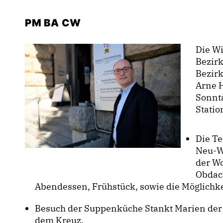
PM BA CW
Die W
Bezirk
Bezirk
Arne H
Sonnta
Statio
Die T
Neu-W
der W
Obdach
Abendessen, Frühstück, sowie die Möglichke
Besuch der Suppenküche Stankt Marien der
dem Kreuz.