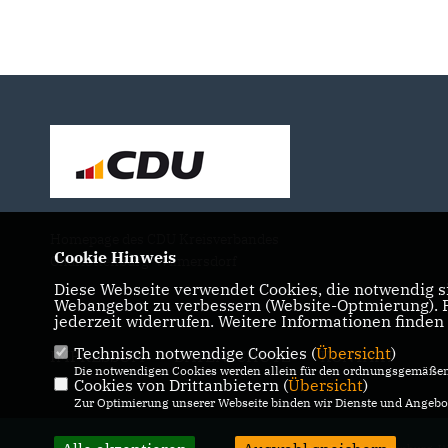
Homepage des CDU Kreisverbandes
Cookie Hinweis
Charlottenburg-Wilmersdorf
Diese Webseite verwendet Cookies, die notwendig si
Webangebot zu verbessern (Website-Optmierung). Fü
jederzeit widerrufen. Weitere Informationen finden
Technisch notwendige Cookies (
Übersicht
)
IMPRESSUM
DATENSCHUTZ
KONTAKT
Die notwendigen Cookies werden allein für den ordnungsgemäßen 
Cookies von Drittanbietern (
Übersicht
)
Zur Optimierung unserer Webseite binden wir Dienste und Angebot