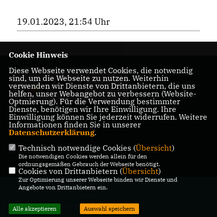
19.01.2023, 21:54 Uhr
Cookie Hinweis
Diese Webseite verwendet Cookies, die notwendig
Homepage des CDU
sind, um die Webseite zu nutzen. Weiterhin
Kreisverbandes
verwenden wir Dienste von Drittanbietern, die uns
helfen, unser Webangebot zu verbessern (Website-
Charlottenburg-
Optmierung). Für die Verwendung bestimmter
Wilmersdorf
Dienste, benötigen wir Ihre Einwilligung. Ihre
Einwilligung können Sie jederzeit widerrufen. Weitere
Informationen finden Sie in unserer
Datenschutzerklärung
.
Technisch notwendige Cookies (
Übersicht
)
IMPRESSUM
DATENSCHUTZ
KONTAKT
Die notwendigen Cookies werden allein für den
ordnungsgemäßen Gebrauch der Webseite benötigt.
Cookies von Drittanbietern (
Übersicht
)
Zur Optimierung unserer Webseite binden wir Dienste und
@2026 CDU Charlottenburg-
Angebote von Drittanbietern ein.
Wilmersdorf
Alle Rechte vorbehalten.
Alle akzeptieren
Auswahl speichern