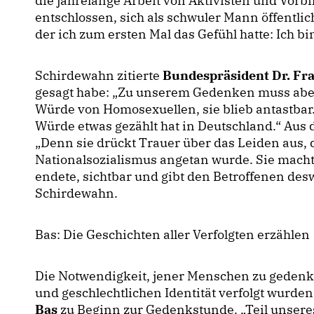
die jahrelange Arbeit von Aktivisten und Vorbil
entschlossen, sich als schwuler Mann öffentlic
der ich zum ersten Mal das Gefühl hatte: Ich bin
Schirdewahn zitierte
Bundespräsident Dr. Fr
gesagt habe: „Zu unserem Gedenken muss aber 
Würde von Homosexuellen, sie blieb antastbar. 
Würde etwas gezählt hat in Deutschland.“ Aus
Denn sie drückt Trauer über das Leiden aus,
Nationalsozialismus angetan wurde. Sie macht
endete, sichtbar und gibt den Betroffenen des
Schirdewahn.
Bas: Die Geschichten aller Verfolgten erzählen
Die Notwendigkeit, jener Menschen zu gedenke
und geschlechtlichen Identität verfolgt wurden
Bas
zu Beginn zur Gedenkstunde.
Teil unsere