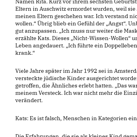
Namen Rita. Kurz vor ihrem sechsten Geburtstag
Eltern in Auschwitz ermordet wurden, weil sie
meinen Eltern geschehen war. Ich verstand ni
wollen.“ Übrig blieb ein Gefühl der „Angst“. U
gut anzupassen. „Ich muss nur weiter die Mask
erzählte Kats. Dieses „Nicht-Wissen-Wollen“ u
Leben angedauert. „Ich führte ein Doppellebe
krank.“
Viele Jahre später im Jahr 1992 sei in Amste
versteckte jüdische Kinder ausgerichtet word
getroffen, die Ähnliches erlebt hatten. „Das 
meinem Versteck. Ich war nicht mehr die Einzi
verändert.
Kats: Es ist falsch, Menschen in Kategorien ei
Die Erfahrungen, die sie als kleines Kind gem