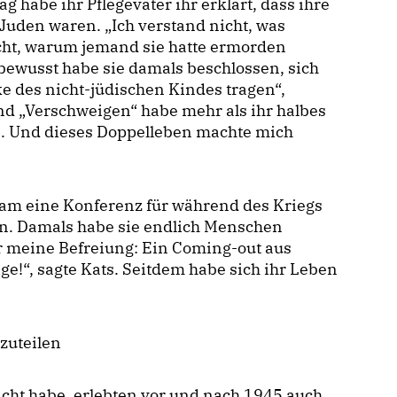
 habe ihr Pflegevater ihr erklärt, dass ihre
 Juden waren. „Ich verstand nicht, was
cht, warum jemand sie hatte ermorden
nbewusst habe sie damals beschlossen, sich
e des nicht-jüdischen Kindes tragen“,
nd „Verschweigen“ habe mehr als ihr halbes
n. Und dieses Doppelleben machte mich
rdam eine Konferenz für während des Kriegs
en. Damals habe sie endlich Menschen
war meine Befreiung: Ein Coming-out aus
ge!“, sagte Kats. Seitdem habe sich ihr Leben
nzuteilen
acht habe, erlebten vor und nach 1945 auch