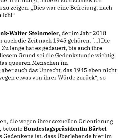
dern ermutigt, habe er sich schließlich
h zu zeigen. „Dies war eine Befreiung, nach
 Ich!“
ank-Walter Steinmeier
, der im Jahr 2018
auch die Zeit nach 1945 gehören. […] Die
Zu lange hat es gedauert, bis auch ihre
 diesem Grund sei die Gedenkstunde wichtig.
 das queeren Menschen im
 aber auch das Unrecht, das 1945 eben nicht
wegen etwas von ihrer Würde zurück“, so
n, die wegen ihrer sexuellen Orientierung
, betonte
Bundestagspräsidentin Bärbel
s Gedenkens ist, dass Überlebende hier im