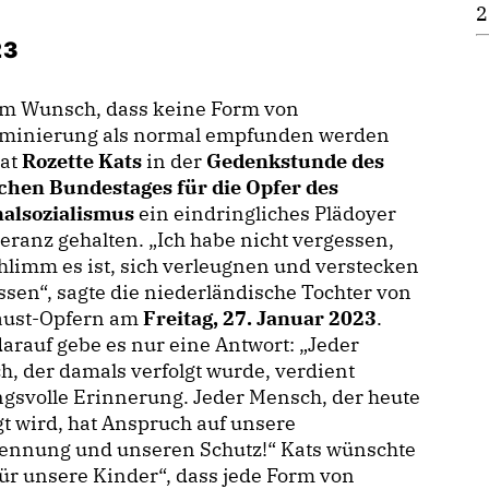
2
23
em Wunsch, dass keine Form von
iminierung als normal empfunden werden
hat
Rozette Kats
in der
Gedenkstunde des
chen Bundestages für die Opfer des
nalsozialismus
ein eindringliches Plädoyer
leranz gehalten. „Ich habe nicht vergessen,
hlimm es ist, sich verleugnen und verstecken
sen“, sagte die niederländische Tochter von
aust-Opfern am
Freitag, 27. Januar 2023
.
arauf gebe es nur eine Antwort: „Jeder
, der damals verfolgt wurde, verdient
gsvolle Erinnerung. Jeder Mensch, der heute
gt wird, hat Anspruch auf unsere
ennung und unseren Schutz!“ Kats wünschte
für unsere Kinder“, dass jede Form von