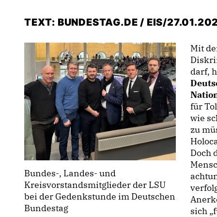
TEXT: BUNDESTAG.DE / EIS/27.01.20
Mit d
Diskr
darf, 
Deuts
Natio
für To
wie sc
zu müs
Holoc
Doch d
Mensch
Bundes-, Landes- und
achtun
Kreisvorstandsmitglieder der LSU
verfol
bei der Gedenkstunde im Deutschen
Anerk
Bundestag
sich „