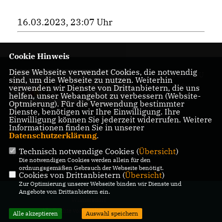
16.03.2023, 23:07 Uhr
Cookie Hinweis
Diese Webseite verwendet Cookies, die notwendig
Homepage des CDU
sind, um die Webseite zu nutzen. Weiterhin
Kreisverbandes
verwenden wir Dienste von Drittanbietern, die uns
helfen, unser Webangebot zu verbessern (Website-
Charlottenburg-
Optmierung). Für die Verwendung bestimmter
Wilmersdorf
Dienste, benötigen wir Ihre Einwilligung. Ihre
Einwilligung können Sie jederzeit widerrufen. Weitere
Informationen finden Sie in unserer
Datenschutzerklärung
.
Technisch notwendige Cookies (
Übersicht
)
IMPRESSUM
DATENSCHUTZ
KONTAKT
Die notwendigen Cookies werden allein für den
ordnungsgemäßen Gebrauch der Webseite benötigt.
Cookies von Drittanbietern (
Übersicht
)
Zur Optimierung unserer Webseite binden wir Dienste und
@2026 CDU Charlottenburg-
Angebote von Drittanbietern ein.
Wilmersdorf
Alle Rechte vorbehalten.
Alle akzeptieren
Auswahl speichern