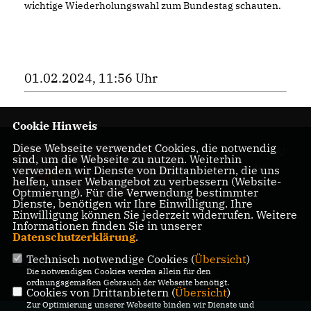
wichtige Wiederholungswahl zum Bundestag schauten.
01.02.2024, 11:56 Uhr
Cookie Hinweis
Diese Webseite verwendet Cookies, die notwendig
Homepage des CDU
sind, um die Webseite zu nutzen. Weiterhin
Kreisverbandes
verwenden wir Dienste von Drittanbietern, die uns
helfen, unser Webangebot zu verbessern (Website-
Charlottenburg-
Optmierung). Für die Verwendung bestimmter
Wilmersdorf
Dienste, benötigen wir Ihre Einwilligung. Ihre
Einwilligung können Sie jederzeit widerrufen. Weitere
Informationen finden Sie in unserer
Datenschutzerklärung
.
Technisch notwendige Cookies (
Übersicht
)
IMPRESSUM
DATENSCHUTZ
KONTAKT
Die notwendigen Cookies werden allein für den
ordnungsgemäßen Gebrauch der Webseite benötigt.
Cookies von Drittanbietern (
Übersicht
)
Zur Optimierung unserer Webseite binden wir Dienste und