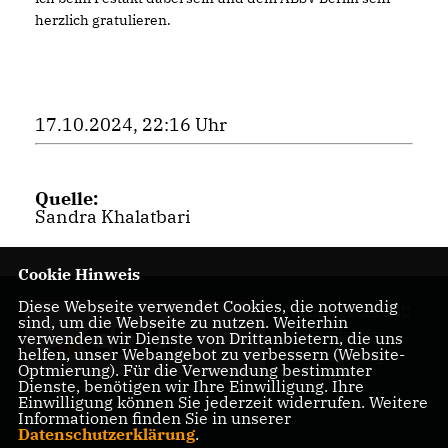
herzlich gratulieren.
17.10.2024, 22:16 Uhr
Quelle:
Sandra Khalatbari
Cookie Hinweis
Diese Webseite verwendet Cookies, die notwendig
Homepage des CDU
sind, um die Webseite zu nutzen. Weiterhin
Kreisverbandes
verwenden wir Dienste von Drittanbietern, die uns
helfen, unser Webangebot zu verbessern (Website-
Charlottenburg-
Optmierung). Für die Verwendung bestimmter
Wilmersdorf
Dienste, benötigen wir Ihre Einwilligung. Ihre
Einwilligung können Sie jederzeit widerrufen. Weitere
Informationen finden Sie in unserer
Datenschutzerklärung
.