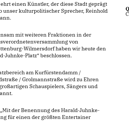
 ehrt einen Künstler, der diese Stadt geprägt
Q
so unser kulturpolitischer Sprecher, Reinhold
C
ann.
nsam mit weiteren Fraktionen in der
ksverordnetenversammlung von
ottenburg-Wilmersdorf haben wir heute den
d-Juhnke-Platz“ beschlossen.
latzbereich am Kurfürstendamm /
dstraße / Grolmannstraße wird zu Ehren
großartigen Schauspielers, Sängers und
nannt.
t: „Mit der Benennung des Harald-Juhnke-
ung für einen der größten Entertainer