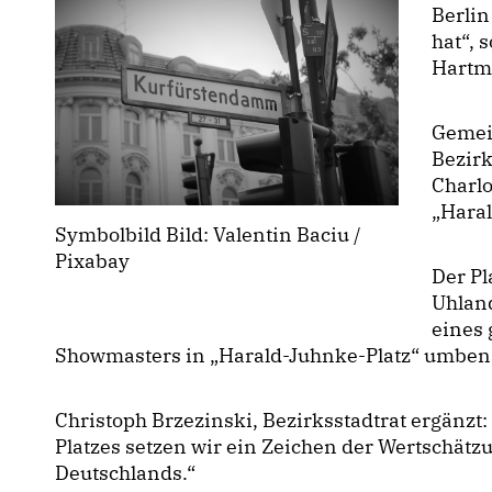
Berlin
hat“, 
Hartm
Gemei
Bezir
Charl
Haral
Symbolbild Bild: Valentin Baciu /
Pixabay
Der P
Uhlan
eines 
Showmasters in „Harald-Juhnke-Platz“ umbe
Christoph Brzezinski, Bezirksstadtrat ergänz
Platzes setzen wir ein Zeichen der Wertschätz
Deutschlands.“