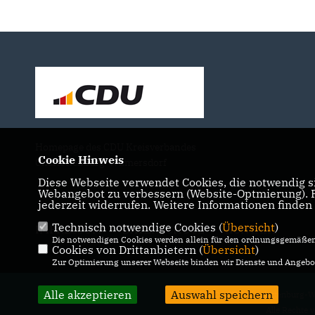
Homepage des CDU Kreisverbandes
Cookie Hinweis
Charlottenburg-Wilmersdorf
Diese Webseite verwendet Cookies, die notwendig si
Webangebot zu verbessern (Website-Optmierung). Fü
jederzeit widerrufen. Weitere Informationen finden
Technisch notwendige Cookies (
Übersicht
)
IMPRESSUM
DATENSCHUTZ
KONTAKT
Die notwendigen Cookies werden allein für den ordnungsgemäßen 
Cookies von Drittanbietern (
Übersicht
)
Zur Optimierung unserer Webseite binden wir Dienste und Angebot
Alle akzeptieren
Auswahl speichern
@2026 CDU Charlottenburg-W
Alle Rechte 