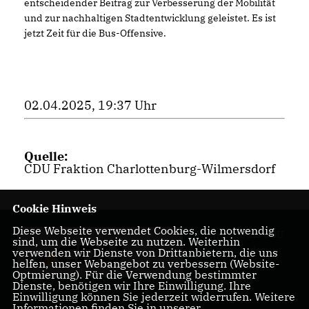
entscheidender Beitrag zur Verbesserung der Mobilität
und zur nachhaltigen Stadtentwicklung geleistet. Es ist
jetzt Zeit für die Bus-Offensive.
02.04.2025, 19:37 Uhr
Quelle:
CDU Fraktion Charlottenburg-Wilmersdorf
Cookie Hinweis
Diese Webseite verwendet Cookies, die notwendig
Homepage des CDU
sind, um die Webseite zu nutzen. Weiterhin
Kreisverbandes
verwenden wir Dienste von Drittanbietern, die uns
helfen, unser Webangebot zu verbessern (Website-
Charlottenburg-
Optmierung). Für die Verwendung bestimmter
Wilmersdorf
Dienste, benötigen wir Ihre Einwilligung. Ihre
Einwilligung können Sie jederzeit widerrufen. Weitere
Informationen finden Sie in unserer