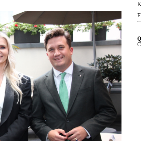
K
F
Q
C