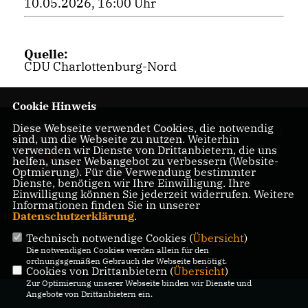
10.05.2026, 16:00 Uhr
Quelle:
CDU Charlottenburg-Nord
Cookie Hinweis
Diese Webseite verwendet Cookies, die notwendig
Homepage des CDU
sind, um die Webseite zu nutzen. Weiterhin
Kreisverbandes
verwenden wir Dienste von Drittanbietern, die uns
helfen, unser Webangebot zu verbessern (Website-
Charlottenburg-
Optmierung). Für die Verwendung bestimmter
Wilmersdorf
Dienste, benötigen wir Ihre Einwilligung. Ihre
Einwilligung können Sie jederzeit widerrufen. Weitere
Informationen finden Sie in unserer
Datenschutzerklärung
.
Technisch notwendige Cookies (
Übersicht
)
IMPRESSUM
DATENSCHUTZ
KONTAKT
Die notwendigen Cookies werden allein für den
ordnungsgemäßen Gebrauch der Webseite benötigt.
Cookies von Drittanbietern (
Übersicht
)
Zur Optimierung unserer Webseite binden wir Dienste und
@2026 CDU Charlottenburg-
Angebote von Drittanbietern ein.
Wilmersdorf